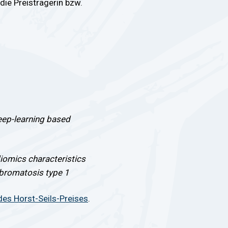
 die Preisträgerin bzw.
eep-learning based
iomics characteristics
fibromatosis type 1
des Horst-Seils-Preises
.