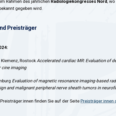
t im Rahmen des jährlichen
Radiologiekongresses Nord
, wo
h bekannt gegeben wird.
nd Preisträger
024:
in Klemenz, Rostock
Accelerated cardiac MR: Evaluation of d
r cine imaging
amburg
Evaluation of magnetic resonance imaging-based rad
enign and malignant peripheral nerve sheath tumors in neuro
n Preisträger:innen finden Sie auf der Seite
Preisträger:innen 